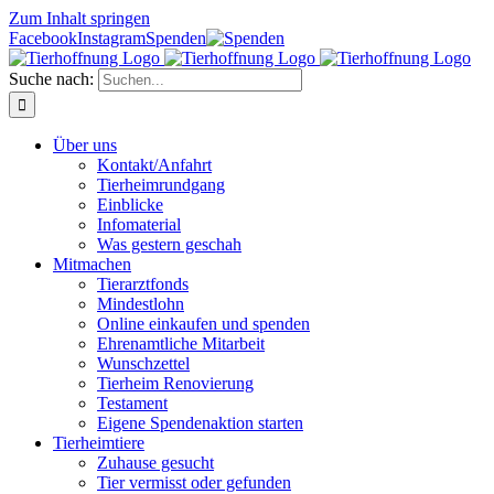
Zum Inhalt springen
Facebook
Instagram
Spenden
Suche nach:
Über uns
Kontakt/Anfahrt
Tierheimrundgang
Einblicke
Infomaterial
Was gestern geschah
Mitmachen
Tierarztfonds
Mindestlohn
Online einkaufen und spenden
Ehrenamtliche Mitarbeit
Wunschzettel
Tierheim Renovierung
Testament
Eigene Spendenaktion starten
Tierheimtiere
Zuhause gesucht
Tier vermisst oder gefunden