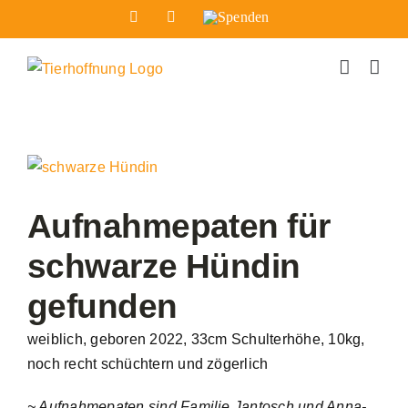
Zum
Facebook
Instagram
Spenden
Inhalt
springen
Zeige
grösseres
Bild
Aufnahmepaten für
schwarze Hündin
gefunden
weiblich, geboren 2022, 33cm Schulterhöhe, 10kg,
noch recht schüchtern und zögerlich
~ Aufnahmepaten sind Familie Jantosch und Anna-