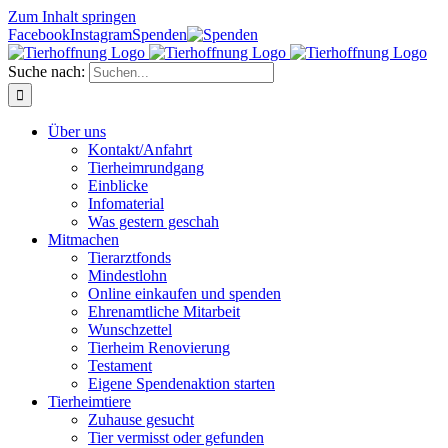
Zum Inhalt springen
Facebook
Instagram
Spenden
Suche nach:
Über uns
Kontakt/Anfahrt
Tierheimrundgang
Einblicke
Infomaterial
Was gestern geschah
Mitmachen
Tierarztfonds
Mindestlohn
Online einkaufen und spenden
Ehrenamtliche Mitarbeit
Wunschzettel
Tierheim Renovierung
Testament
Eigene Spendenaktion starten
Tierheimtiere
Zuhause gesucht
Tier vermisst oder gefunden