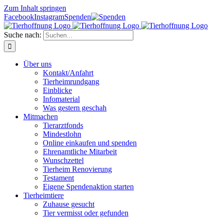
Zum Inhalt springen
Facebook
Instagram
Spenden
Suche nach:
Über uns
Kontakt/Anfahrt
Tierheimrundgang
Einblicke
Infomaterial
Was gestern geschah
Mitmachen
Tierarztfonds
Mindestlohn
Online einkaufen und spenden
Ehrenamtliche Mitarbeit
Wunschzettel
Tierheim Renovierung
Testament
Eigene Spendenaktion starten
Tierheimtiere
Zuhause gesucht
Tier vermisst oder gefunden