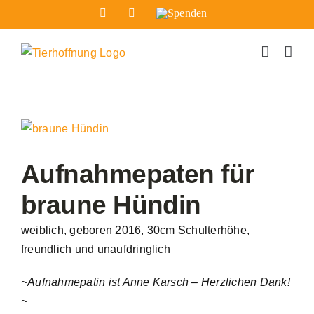
Zum
Facebook
Instagram
Spenden
Inhalt
springen
Zeige
grösseres
Bild
Aufnahmepaten für
braune Hündin
weiblich, geboren 2016, 30cm Schulterhöhe,
freundlich und unaufdringlich
~Aufnahmepatin ist Anne Karsch – Herzlichen Dank!
~