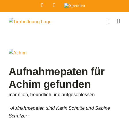
Zum
Facebook
Instagram
Spenden
Inhalt
springen
Zeige
grösseres
Bild
Aufnahmepaten für
Achim gefunden
männlich, freundlich und aufgeschlossen
~Aufnahmepaten sind Karin Schütte und Sabine
Schulze~