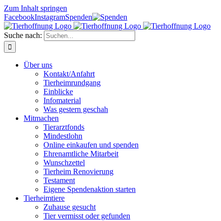
Zum Inhalt springen
Facebook
Instagram
Spenden
Suche nach:
Über uns
Kontakt/Anfahrt
Tierheimrundgang
Einblicke
Infomaterial
Was gestern geschah
Mitmachen
Tierarztfonds
Mindestlohn
Online einkaufen und spenden
Ehrenamtliche Mitarbeit
Wunschzettel
Tierheim Renovierung
Testament
Eigene Spendenaktion starten
Tierheimtiere
Zuhause gesucht
Tier vermisst oder gefunden