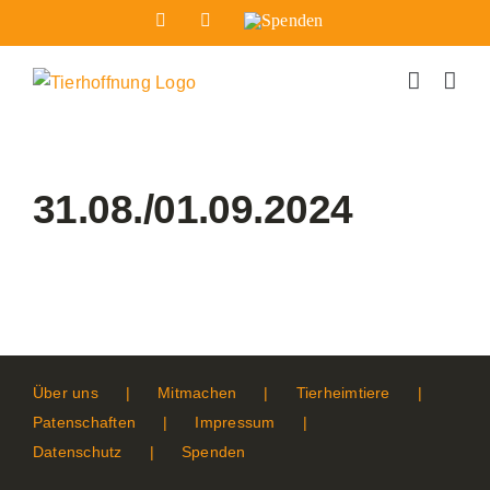
Zum
Facebook
Instagram
Spenden
Inhalt
springen
31.08./01.09.2024
Über uns
Mitmachen
Tierheimtiere
Patenschaften
Impressum
Datenschutz
Spenden