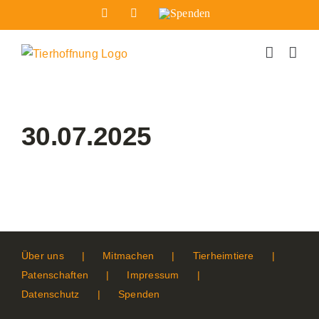
Zum
Facebook
Instagram
Spenden
Inhalt
springen
30.07.2025
Über uns
Mitmachen
Tierheimtiere
Patenschaften
Impressum
Datenschutz
Spenden