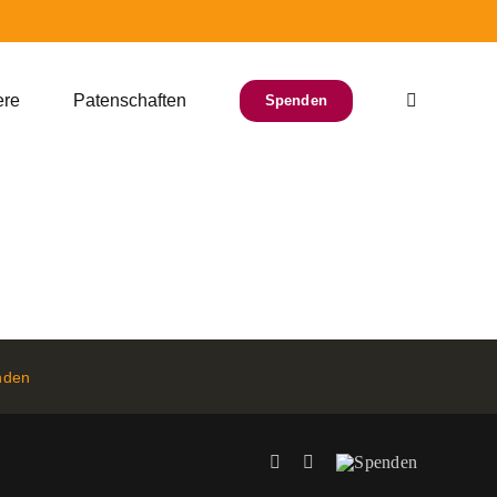
ere
Patenschaften
Spenden
nden
Facebook
Instagram
Spenden