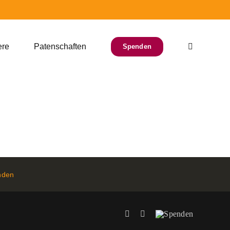
ere
Patenschaften
Spenden
nden
Facebook
Instagram
Spenden