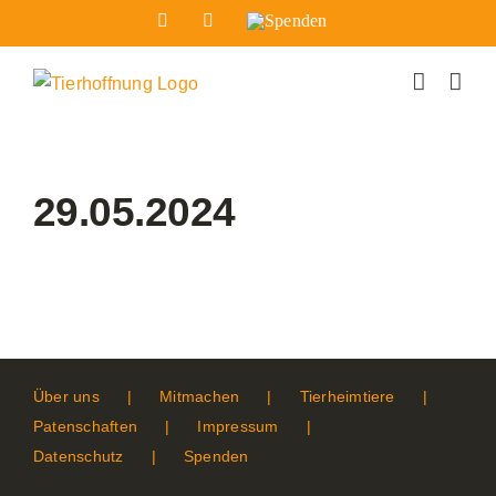
Zum
Facebook
Instagram
Spenden
Inhalt
springen
29.05.2024
Über uns
Mitmachen
Tierheimtiere
Patenschaften
Impressum
Datenschutz
Spenden