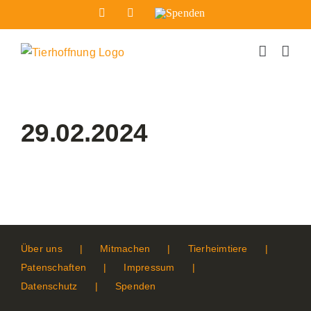
Zum
Facebook
Instagram
Spenden
Inhalt
springen
29.02.2024
Über uns
Mitmachen
Tierheimtiere
Patenschaften
Impressum
Datenschutz
Spenden