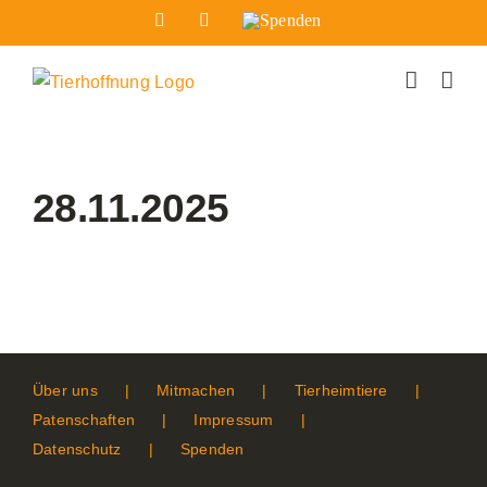
Zum
Facebook
Instagram
Spenden
Inhalt
springen
28.11.2025
Über uns
Mitmachen
Tierheimtiere
Patenschaften
Impressum
Datenschutz
Spenden