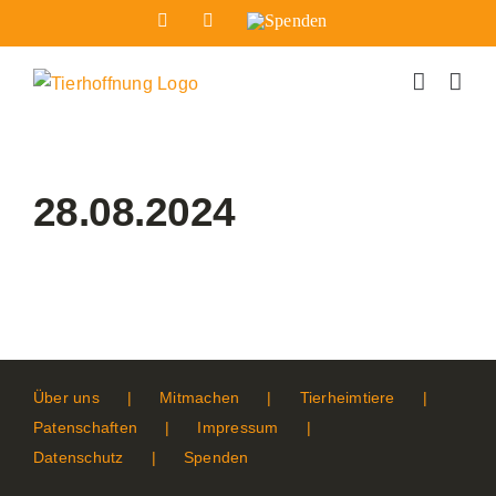
Zum
Facebook
Instagram
Spenden
Inhalt
springen
28.08.2024
Über uns
Mitmachen
Tierheimtiere
Patenschaften
Impressum
Datenschutz
Spenden