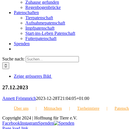
Zuhause gefunden
Regenbogenbrücke
Patenschaften
Tierpatenschaft
Aufnahmepatenschaft
Impfpatenschaft
Start-ins-Leben Patenschaft
Futterpatenschaft
Spenden
Suche nach:
Zeige grösseres Bild
27.12.2023
Annett Frömmrich
2023-12-28T21:04:05+01:00
Über uns
Mitmachen
Tierheimtiere
Patensch
Copyright 2024 | Hoffnung für Tiere e.V.
Facebook
Instagram
Spenden
Page load link