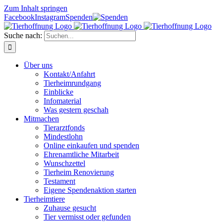
Zum Inhalt springen
Facebook
Instagram
Spenden
Suche nach:
Über uns
Kontakt/Anfahrt
Tierheimrundgang
Einblicke
Infomaterial
Was gestern geschah
Mitmachen
Tierarztfonds
Mindestlohn
Online einkaufen und spenden
Ehrenamtliche Mitarbeit
Wunschzettel
Tierheim Renovierung
Testament
Eigene Spendenaktion starten
Tierheimtiere
Zuhause gesucht
Tier vermisst oder gefunden