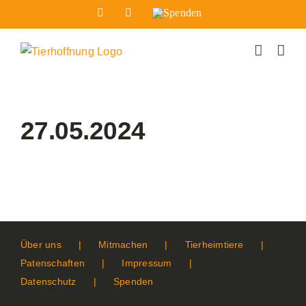
Zum
Facebook
Instagram
Spenden
Inhalt
springen
27.05.2024
Über uns
Mitmachen
Tierheimtiere
Patenschaften
Impressum
Datenschutz
Spenden