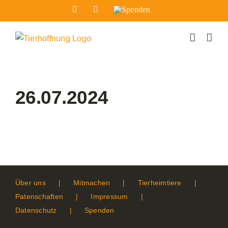
Zum
Facebook
Instagram
Spenden
Inhalt
springen
26.07.2024
Über uns
Mitmachen
Tierheimtiere
Patenschaften
Impressum
Datenschutz
Spenden