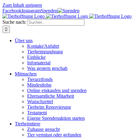
Zum Inhalt springen
Facebook
Instagram
Spenden
Suche nach:
Über uns
Kontakt/Anfahrt
Tierheimrundgang
Einblicke
Infomaterial
Was gestern geschah
Mitmachen
Tierarztfonds
Mindestlohn
Online einkaufen und spenden
Ehrenamtliche Mitarbeit
Wunschzettel
Tierheim Renovierung
Testament
Eigene Spendenaktion starten
Tierheimtiere
Zuhause gesucht
Tier vermisst oder gefunden