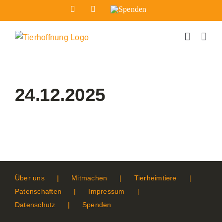
Zum
Facebook
Instagram
Spenden
Inhalt
springen
24.12.2025
Über uns
Mitmachen
Tierheimtiere
Patenschaften
Impressum
Datenschutz
Spenden