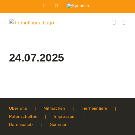
Zum
Facebook
Instagram
Spenden
Inhalt
springen
24.07.2025
Über uns
Mitmachen
Tierheimtiere
Patenschaften
Impressum
Datenschutz
Spenden