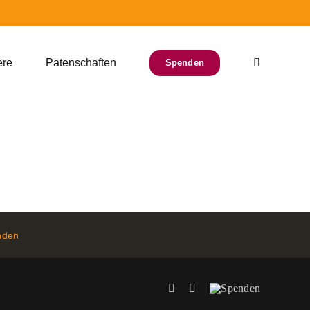
ere
Patenschaften
Spenden
nden
Facebook
Instagram
Spenden