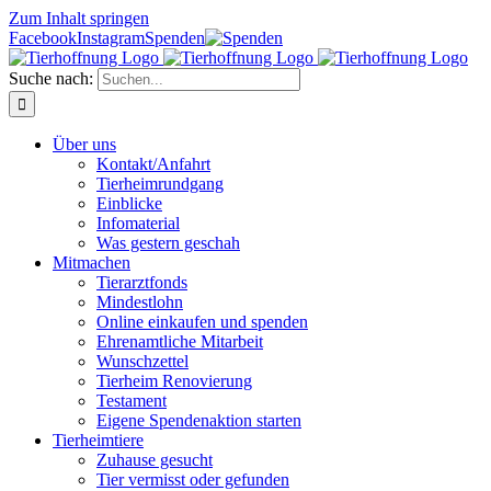
Zum Inhalt springen
Facebook
Instagram
Spenden
Suche nach:
Über uns
Kontakt/Anfahrt
Tierheimrundgang
Einblicke
Infomaterial
Was gestern geschah
Mitmachen
Tierarztfonds
Mindestlohn
Online einkaufen und spenden
Ehrenamtliche Mitarbeit
Wunschzettel
Tierheim Renovierung
Testament
Eigene Spendenaktion starten
Tierheimtiere
Zuhause gesucht
Tier vermisst oder gefunden