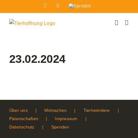
Zum
Facebook
Instagram
Spenden
Inhalt
springen
23.02.2024
Über uns
Mitmachen
Tierheimtiere
Patenschaften
Impressum
Datenschutz
Spenden