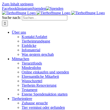
Zum Inhalt springen
Facebook
Instagram
Spenden
Suche nach:
Über uns
Kontakt/Anfahrt
Tierheimrundgang
Einblicke
Infomaterial
Was gestern geschah
Mitmachen
Tierarztfonds
Mindestlohn
Online einkaufen und spenden
Ehrenamtliche Mitarbeit
Wunschzettel
Tierheim Renovierung
Testament
Eigene Spendenaktion starten
Tierheimtiere
Zuhause gesucht
Tier vermisst oder gefunden