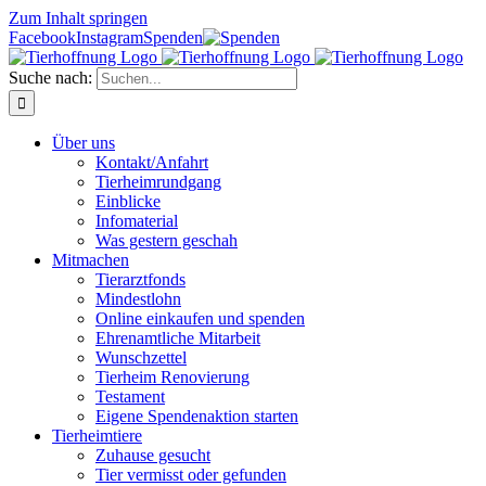
Zum Inhalt springen
Facebook
Instagram
Spenden
Suche nach:
Über uns
Kontakt/Anfahrt
Tierheimrundgang
Einblicke
Infomaterial
Was gestern geschah
Mitmachen
Tierarztfonds
Mindestlohn
Online einkaufen und spenden
Ehrenamtliche Mitarbeit
Wunschzettel
Tierheim Renovierung
Testament
Eigene Spendenaktion starten
Tierheimtiere
Zuhause gesucht
Tier vermisst oder gefunden