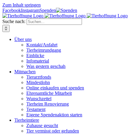
Zum Inhalt springen
Facebook
Instagram
Spenden
Suche nach:
Über uns
Kontakt/Anfahrt
Tierheimrundgang
Einblicke
Infomaterial
Was gestern geschah
Mitmachen
Tierarztfonds
Mindestlohn
Online einkaufen und spenden
Ehrenamtliche Mitarbeit
Wunschzettel
Tierheim Renovierung
Testament
Eigene Spendenaktion starten
Tierheimtiere
Zuhause gesucht
Tier vermisst oder gefunden