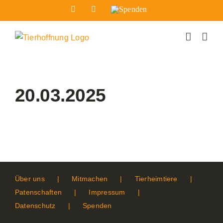
Zum
Facebook
Instagram
Spenden
Inhalt
springen
20.03.2025
Über uns
Mitmachen
Tierheimtiere
Patenschaften
Impressum
Datenschutz
Spenden