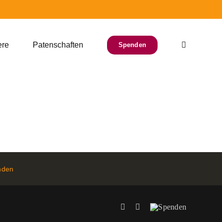
ere
Patenschaften
Spenden
nden
Facebook
Instagram
Spenden