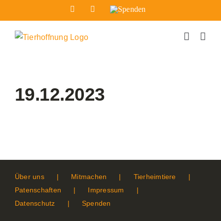
Zum
Facebook
Instagram
Spenden
Inhalt
springen
19.12.2023
Über uns
Mitmachen
Tierheimtiere
Patenschaften
Impressum
Datenschutz
Spenden