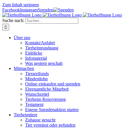
Zum Inhalt springen
Facebook
Instagram
Spenden
Suche nach:
Über uns
Kontakt/Anfahrt
Tierheimrundgang
Einblicke
Infomaterial
Was gestern geschah
Mitmachen
Tierarztfonds
Mindestlohn
Online einkaufen und spenden
Ehrenamtliche Mitarbeit
Wunschzettel
Tierheim Renovierung
Testament
Eigene Spendenaktion starten
Tierheimtiere
Zuhause gesucht
Tier vermisst oder gefunden