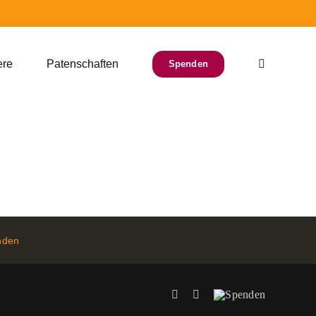
ere
Patenschaften
Spenden
nden
Facebook
Instagram
Spenden