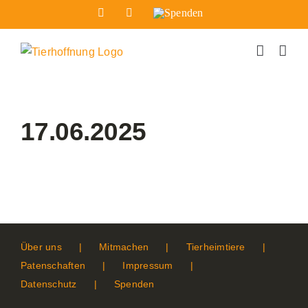
Zum
Facebook
Instagram
Spenden
Inhalt
springen
17.06.2025
Über uns
Mitmachen
Tierheimtiere
Patenschaften
Impressum
Datenschutz
Spenden