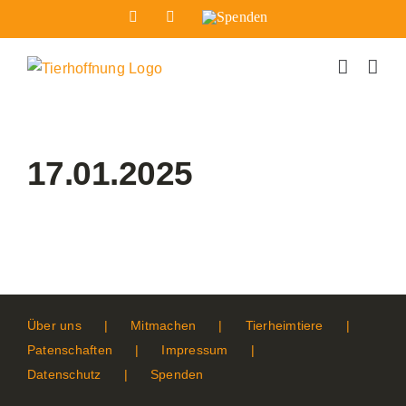
Zum
Facebook
Instagram
Spenden
Inhalt
springen
17.01.2025
Über uns
Mitmachen
Tierheimtiere
Patenschaften
Impressum
Datenschutz
Spenden