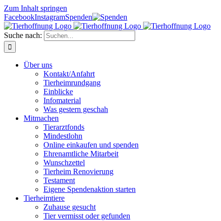
Zum Inhalt springen
Facebook
Instagram
Spenden
Suche nach:
Über uns
Kontakt/Anfahrt
Tierheimrundgang
Einblicke
Infomaterial
Was gestern geschah
Mitmachen
Tierarztfonds
Mindestlohn
Online einkaufen und spenden
Ehrenamtliche Mitarbeit
Wunschzettel
Tierheim Renovierung
Testament
Eigene Spendenaktion starten
Tierheimtiere
Zuhause gesucht
Tier vermisst oder gefunden