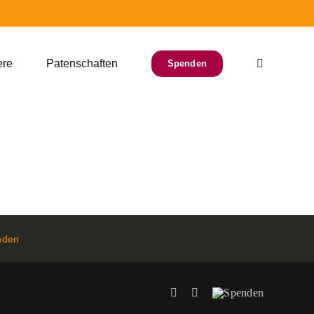
ere
Patenschaften
Spenden
nden
Facebook
Instagram
Spenden