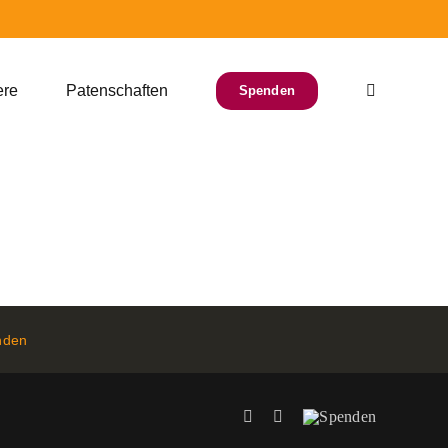
ere
Patenschaften
Spenden
nden
Facebook
Instagram
Spenden