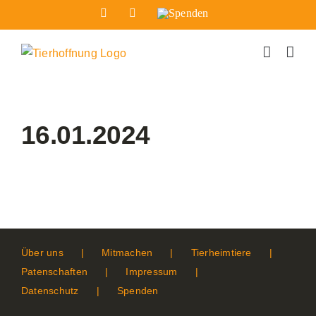
Zum
Facebook
Instagram
Spenden
Inhalt
springen
16.01.2024
Über uns
Mitmachen
Tierheimtiere
Patenschaften
Impressum
Datenschutz
Spenden