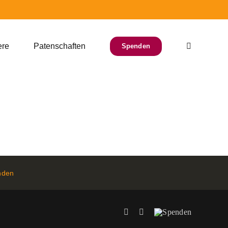
ere
Patenschaften
Spenden
nden
Facebook
Instagram
Spenden