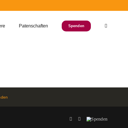
ere
Patenschaften
Spenden
nden
Facebook
Instagram
Spenden