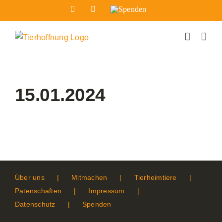
Zum
Facebook
Instagram
Spenden
Inhalt
springen
15.01.2024
Über uns
Mitmachen
Tierheimtiere
Patenschaften
Impressum
Datenschutz
Spenden