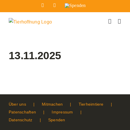
Zum
Facebook
Instagram
Spenden
Inhalt
springen
13.11.2025
Über uns
Mitmachen
Tierheimtiere
Patenschaften
Impressum
Datenschutz
Spenden