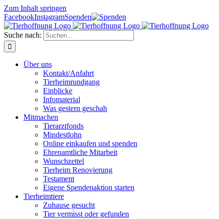
Zum Inhalt springen
Facebook
Instagram
Spenden
Suche nach:
Über uns
Kontakt/Anfahrt
Tierheimrundgang
Einblicke
Infomaterial
Was gestern geschah
Mitmachen
Tierarztfonds
Mindestlohn
Online einkaufen und spenden
Ehrenamtliche Mitarbeit
Wunschzettel
Tierheim Renovierung
Testament
Eigene Spendenaktion starten
Tierheimtiere
Zuhause gesucht
Tier vermisst oder gefunden