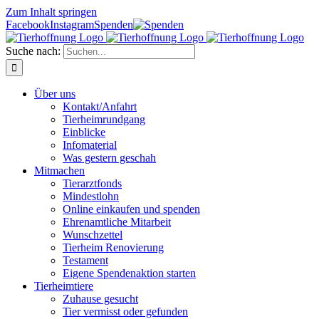
Zum Inhalt springen
Facebook
Instagram
Spenden
Suche nach:
Über uns
Kontakt/Anfahrt
Tierheimrundgang
Einblicke
Infomaterial
Was gestern geschah
Mitmachen
Tierarztfonds
Mindestlohn
Online einkaufen und spenden
Ehrenamtliche Mitarbeit
Wunschzettel
Tierheim Renovierung
Testament
Eigene Spendenaktion starten
Tierheimtiere
Zuhause gesucht
Tier vermisst oder gefunden