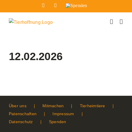
Zum
Facebook
Instagram
Spenden
Inhalt
springen
12.02.2026
Über uns
Mitmachen
Tierheimtiere
Patenschaften
Impressum
Datenschutz
Spenden