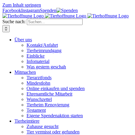
Zum Inhalt springen
Facebook
Instagram
Spenden
Suche nach:
Über uns
Kontakt/Anfahrt
Tierheimrundgang
Einblicke
Infomaterial
Was gestern geschah
Mitmachen
Tierarztfonds
Mindestlohn
Online einkaufen und spenden
Ehrenamtliche Mitarbeit
Wunschzettel
Tierheim Renovierung
Testament
Eigene Spendenaktion starten
Tierheimtiere
Zuhause gesucht
Tier vermisst oder gefunden