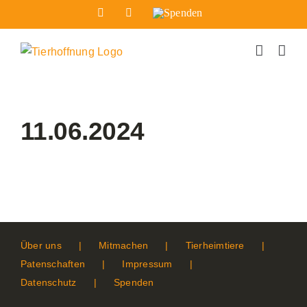
Zum
Facebook
Instagram
Spenden
Inhalt
springen
11.06.2024
Über uns
Mitmachen
Tierheimtiere
Patenschaften
Impressum
Datenschutz
Spenden