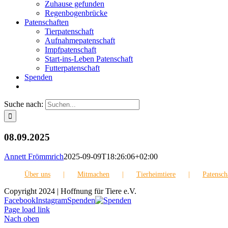
Zuhause gefunden
Regenbogenbrücke
Patenschaften
Tierpatenschaft
Aufnahmepatenschaft
Impfpatenschaft
Start-ins-Leben Patenschaft
Futterpatenschaft
Spenden
Suche nach:
08.09.2025
Annett Frömmrich
2025-09-09T18:26:06+02:00
Über uns
Mitmachen
Tierheimtiere
Patensch
Copyright 2024 | Hoffnung für Tiere e.V.
Facebook
Instagram
Spenden
Page load link
Nach oben