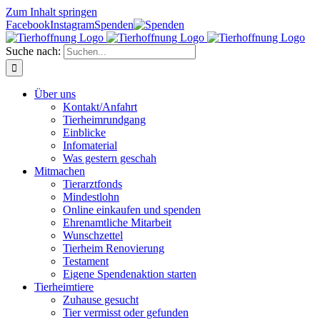
Zum Inhalt springen
Facebook
Instagram
Spenden
Suche nach:
Über uns
Kontakt/Anfahrt
Tierheimrundgang
Einblicke
Infomaterial
Was gestern geschah
Mitmachen
Tierarztfonds
Mindestlohn
Online einkaufen und spenden
Ehrenamtliche Mitarbeit
Wunschzettel
Tierheim Renovierung
Testament
Eigene Spendenaktion starten
Tierheimtiere
Zuhause gesucht
Tier vermisst oder gefunden