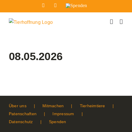
Zum
Facebook
Instagram
Spenden
Inhalt
springen
08.05.2026
Über uns
Mitmachen
Tierheimtiere
Patenschaften
Impressum
Datenschutz
Spenden