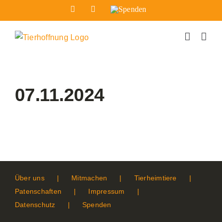
Zum
Facebook
Instagram
Spenden
Inhalt
springen
07.11.2024
Über uns
Mitmachen
Tierheimtiere
Patenschaften
Impressum
Datenschutz
Spenden